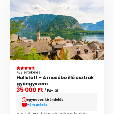
487 értékelés
Hallstatt – A mesébe illő osztrák
gyöngyszem
35 000 Ft
/ Fő-től
egynapos kirándulás
Városnézés
Hallstatt Ausztria egyik legismertebb és