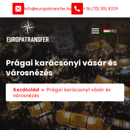
info@europatransfer.hu
+36 (70) 501 8319
HU
Prágai karácsonyi vásár és
városnézés
»
Kezdőoldal
Prágai karácsonyi vásár és
városnézés