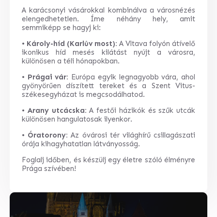
A karácsonyi vásárokkal kombinálva a városnézés
elengedhetetlen. Íme néhány hely, amit
semmiképp se hagyj ki:
•
Károly-híd (Karlův most):
A Vltava folyón átívelő
ikonikus híd mesés kilátást nyújt a városra,
különösen a téli hónapokban.
•
Prágai vár:
Európa egyik legnagyobb vára, ahol
gyönyörűen díszített tereket és a Szent Vitus-
székesegyházat is megcsodálhatod.
•
Arany utcácska:
A festői házikók és szűk utcák
különösen hangulatosak ilyenkor.
•
Óratorony:
Az óvárosi tér világhírű csillagászati
órája kihagyhatatlan látványosság.
Foglalj időben, és készülj egy életre szóló élményre
Prága szívében!