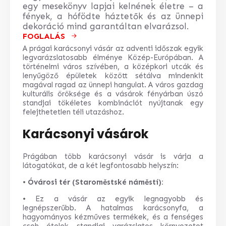
egy mesekönyv lapjai kelnének életre – a
fények, a hófödte háztetők és az ünnepi
dekoráció mind garantáltan elvarázsol.
FOGLALÁS
A prágai karácsonyi vásár az adventi időszak egyik
legvarázslatosabb élménye Közép-Európában. A
történelmi város szívében, a középkori utcák és
lenyűgöző épületek között sétálva mindenkit
magával ragad az ünnepi hangulat. A város gazdag
kulturális öröksége és a vásárok fényárban úszó
standjai tökéletes kombinációt nyújtanak egy
felejthetetlen téli utazáshoz.
Karácsonyi vásárok
Prágában több karácsonyi vásár is várja a
látogatókat, de a két legfontosabb helyszín:
•
Óvárosi tér (Staroměstské náměstí):
• Ez a vásár az egyik legnagyobb és
legnépszerűbb. A hatalmas karácsonyfa, a
hagyományos kézműves termékek, és a fenséges
cseh ételek standjai varázslatos környezetet