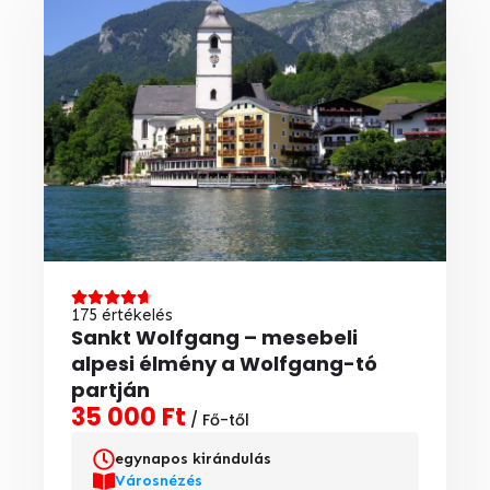
175 értékelés
Sankt Wolfgang – mesebeli
alpesi élmény a Wolfgang-tó
partján
35 000 Ft
/ Fő-től
egynapos kirándulás
Városnézés