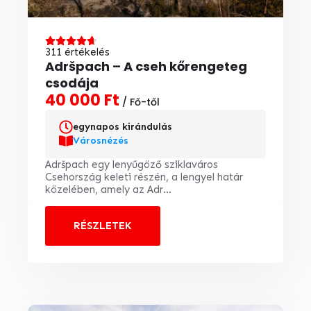
311 értékelés
Adršpach – A cseh kőrengeteg
csodája
40 000 Ft
/ Fő-től
egynapos kirándulás
Városnézés
Adršpach egy lenyűgöző sziklaváros
Csehország keleti részén, a lengyel határ
közelében, amely az Adr...
RÉSZLETEK