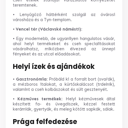
teremtenek.
• Lenyűgöző háttérként szolgál az óvárosi
városháza és a Tyn-templom.
•
Vencel tér (Václavské náměstí):
• Egy modernebb, de ugyanilyen hangulatos vásár,
ahol helyi termékeket és cseh specialitásokat
vásárolhatsz, miközben élvezed az ünnepi
fényeket és az utcai előadásokat.
Helyi ízek és ajándékok
•
Gasztronómia:
Próbáld ki a forralt bort (svařák),
a mézboros italokat, a kürtőskalácsot (trdelník),
valamint a cseh kolbászokat és sült gesztenyét.
•
Kézműves termékek:
Helyi kézművesek által
készített fa- és üvegdíszek, kézzel festett
kerámiák, gyertyák, és meleg kötött sapkák, sálak.
Prága felfedezése