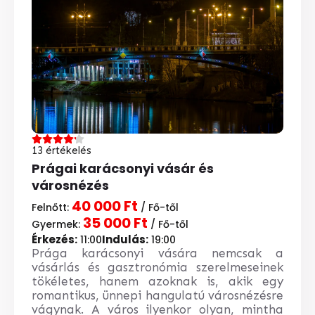
13 értékelés
Prágai karácsonyi vásár és
városnézés
40 000 Ft
Felnőtt:
/ Fő-től
35 000 Ft
Gyermek:
/ Fő-től
Érkezés:
Indulás:
11:00
19:00
Prága karácsonyi vására nemcsak a
vásárlás és gasztronómia szerelmeseinek
tökéletes, hanem azoknak is, akik egy
romantikus, ünnepi hangulatú városnézésre
vágynak. A város ilyenkor olyan, mintha