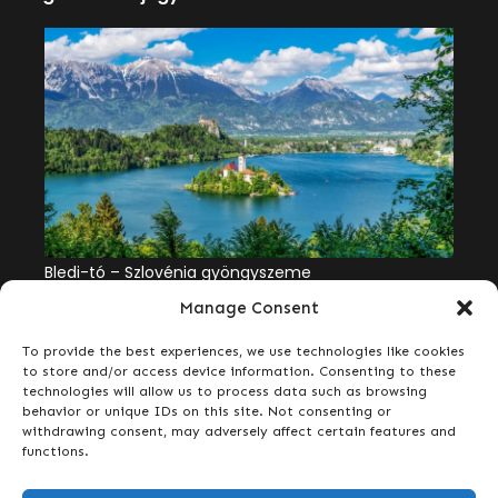
Adršpach – A cseh kőrengeteg csodája
Bledi-tó – Szlovénia gyöngyszeme
Sankt Wolfgang – mesebeli alpesi élmény a
Wolfgang-tó partján
Manage Consent
Hírlevél
To provide the best experiences, we use technologies like cookies
Iratkozz fel most, hogy elsőként értesülj exkluzív
to store and/or access device information. Consenting to these
ajánlatainkról, egynapos kirándulásainkról és kényelmes
technologies will allow us to process data such as browsing
utazási lehetőségeinkről!
behavior or unique IDs on this site. Not consenting or
withdrawing consent, may adversely affect certain features and
functions.