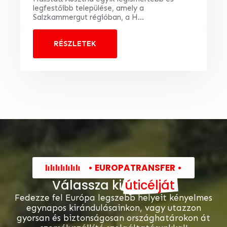
legfestőibb települése, amely a
Salzkammergut régióban, a H...
RÉSZLETEK
• EUROPATRANSFER •
Válassza ki
úticélját
Fedezze fel Európa legszebb helyeit kényelmes
egynapos kirándulásainkon, vagy utazzon
gyorsan és biztonságosan országhatárokon át