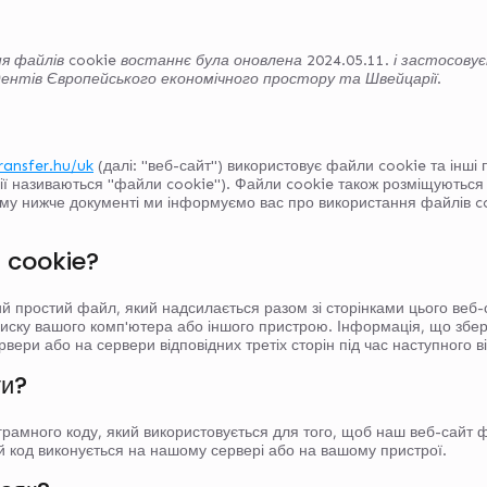
 файлів cookie востаннє була оновлена 2024.05.11. і застосову
дентів Європейського економічного простору та Швейцарії.
ransfer.hu/uk
(далі: "веб-сайт") використовує файли cookie та інші п
огії називаються "файли cookie"). Файли cookie також розміщуються
му нижче документі ми інформуємо вас про використання файлів c
и cookie?
й простий файл, який надсилається разом зі сторінками цього веб-с
иску вашого комп'ютера або іншого пристрою. Інформація, що збер
вери або на сервери відповідних третіх сторін під час наступного в
ти?
грамного коду, який використовується для того, щоб наш веб-сайт
й код виконується на нашому сервері або на вашому пристрої.