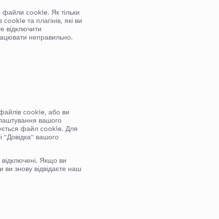
 файли cookie. Як тільки
ookie та плагінів, які ви
те відключити
працювати неправильно.
файлів cookie, або ви
алаштування вашого
ується файл cookie. Для
лі "Довідка" вашого
 відключені. Якщо ви
и ви знову відвідаєте наш