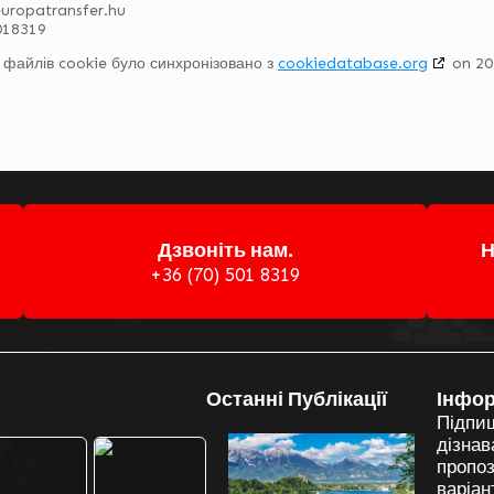
europatransfer.hu
018319
 файлів cookie було синхронізовано з
cookiedatabase.org
on 202
Дзвоніть нам.
Н
+36 (70) 501 8319
ші Додаткові
Останні Публікації
Інфо
аршрути
Підпи
дізнав
пропоз
варіан