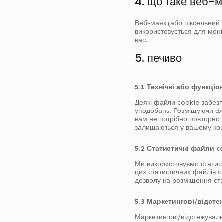
4. що таке веб-
Веб-маяк (або піксельний 
використовується для моні
вас.
5. печиво
5.1 Технічні або функці
Деякі файли cookie забез
уподобань. Розміщуючи фу
вам не потрібно повторно 
залишаються у вашому кош
5.2 Статистичні файли c
Ми використовуємо статист
цих статистичних файлів 
дозволу на розміщення ст
5.3 Маркетингові/відст
Маркетингові/відстежувал