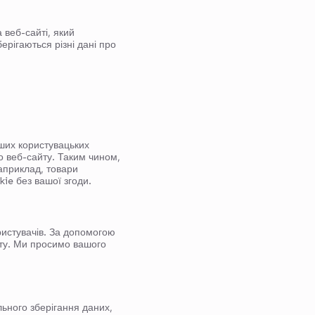
 веб-сайті, який
ерігаються різні дані про
ших користувацьких
 веб-сайту. Таким чином,
наприклад, товари
ie без вашої згоди.
ристувачів. За допомогою
ту. Ми просимо вашого
ьного зберігання даних,