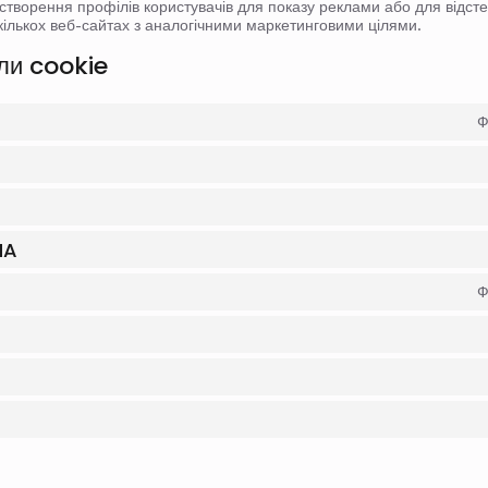
створення профілів користувачів для показу реклами або для відст
кількох веб-сайтах з аналогічними маркетинговими цілями.
ли cookie
Ф
HA
Ф