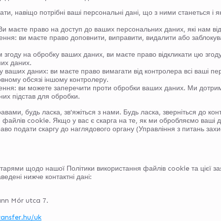
ати, навіщо потрібні ваші персональні дані, що з ними станеться і я
Ви маєте право на доступ до ваших персональних даних, які нам від
ння: ви маєте право доповнити, виправити, видалити або заблокува
 згоду на обробку ваших даних, ви маєте право відкликати цю згод
их даних.
 ваших даних: ви маєте право вимагати від контролера всі ваші пер
овному обсязі іншому контролеру.
ення: ви можете заперечити проти обробки ваших даних. Ми дотри
их підстав для обробки.
вами, будь ласка, зв'яжіться з нами. Будь ласка, зверніться до кон
 файлів cookie. Якщо у вас є скарга на те, як ми обробляємо ваші д
раво подати скаргу до наглядового органу (Управління з питань захи
арями щодо нашої Політики використання файлів cookie та цієї заяв
ведені нижче контактні дані:
nn Mór utca 7.
ransfer.hu/uk