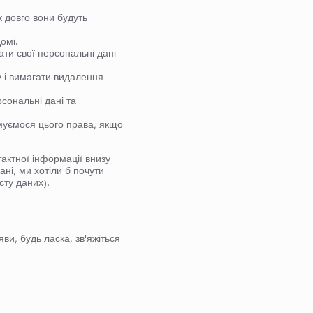
к довго вони будуть
омі.
ти свої персональні дані
у і вимагати видалення
сональні дані та
муємося цього права, якщо
тактної інформації внизу
ані, ми хотіли б почути
сту даних).
и, будь ласка, зв'яжіться