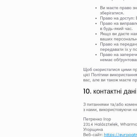
Ви маєте право зн
зберігатися.
Право на доступ: 
Право на виправле
в будь-який час.
Якщо ви даєте нам
ваших персональн
Право на передачу
передавати їх у п
Право на запереч
немає обґрунтован
Щоб скористатися цими пра
цієї Політики використання
вас, але ви також маєте п
10. контактні дані
З питаннями та/або комент
з нами, використовуючи на
Петренко Ігор
2314 Halásztelek, Wharma
Угорщина
Веб-сайт:
https://europat