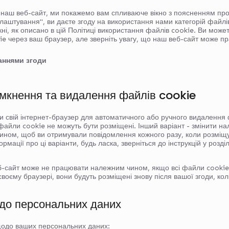
 наш веб-сайт, ми покажемо вам спливаюче вікно з поясненням про
аштування", ви даєте згоду на використання нами категорій файлів c
ні, як описано в цій Політиці використання файлів cookie. Ви може
ie через ваш браузер, але зверніть увагу, що наш веб-сайт може 
аннями згоди
имкнення та видалення файлів cookie
 свій інтернет-браузер для автоматичного або ручного видалення 
файли cookie не можуть бути розміщені. Інший варіант - змінити н
чином, щоб ви отримували повідомлення кожного разу, коли розміщ
мації про ці варіанти, будь ласка, зверніться до інструкцій у розді
еб-сайт може не працювати належним чином, якщо всі файли cookie
воєму браузері, вони будуть розміщені знову після вашої згоди, кол
одо персональних даних
щодо ваших персональних даних: