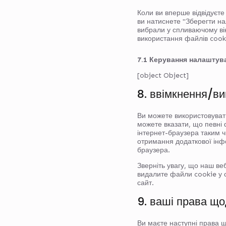
Коли ви вперше відвідуєте
ви натиснете "Зберегти нал
вибрали у спливаючому вік
використання файлів cook
7.1 Керування налаштув
[object Object]
8. ввімкнення/в
Ви можете використовувати
можете вказати, що певні 
інтернет-браузера таким 
отримання додаткової інфор
браузера.
Зверніть увагу, що наш в
видалите файли cookie у с
сайт.
9. ваші права щ
Ви маєте наступні права 