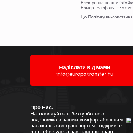
Електронна пошта:
info@
Номер телефону: +36705
Цю Політику використання
Надіслати від мами
info@europatransfer.hu
Про Нас.
На
М
Насолоджуйтесь безтурботною
подорожжю з нашим комфортабельним
пасажирським транспортом і відкрийте
для себе чудеса навколишніх країн