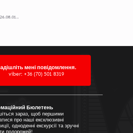
6.08.01..
адішліть мені повідомлення.
viber: +36 (70) 501 8319
рмаційний Бюлетень
шіться зараз, щоб першими
атися про наші ексклюзивні
иції, одноденні екскурсії та зручні
ти подорожей!