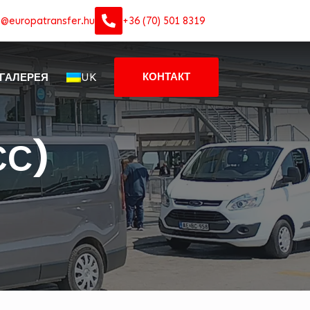
o@europatransfer.hu
+36 (70) 501 8319
UK
КОНТАКТ
ГАЛЕРЕЯ
ЄС)