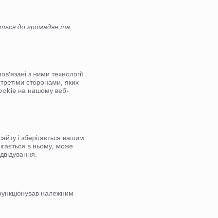
ється до громадян та
ов'язані з ними технології
 третіми сторонами, яких
ookie на нашому веб-
айту і зберігається вашим
ігається в ньому, може
ідвідування.
 функціонував належним