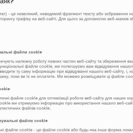
маяк?
тег) - це невеликий, невидимий фрагмент тексту або зображення на
торингу трафіку на веб-сайті. Для цього за допомогою веб-маяків зб
ональні файли cookie
печують належну роботу певних частин веб-сайту та збереження ва
нкціональні файли cookie, ми полегшуємо вам відвідування нашого
вводити ту саму інформацію при відвідуванні нашого веб-сайту, і, 
ику, поки ви їх не оплатите. Ми можемо розміщувати ці файли cook
ookie
ичні файли cookie для оптимізації роботи веб-сайту для наших ко
cookie ми отримуємо інформацію про використання нашого веб-сай
атистичних файлів cookie.
ежувальні файли cookie
ьні файли cookie - це файли cookie або будь-яка інша форма локал