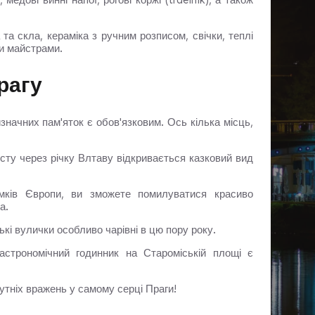
медові винні напої, рогові коржі (trdelník), а також
та скла, кераміка з ручним розписом, свічки, теплі
ми майстрами.
рагу
значних пам'яток є обов'язковим. Ось кілька місць,
сту через річку Влтаву відкривається казковий вид
ків Європи, ви зможете помилуватися красиво
а.
кі вулички особливо чарівні в цю пору року.
астрономічний годинник на Староміській площі є
утніх вражень у самому серці Праги!