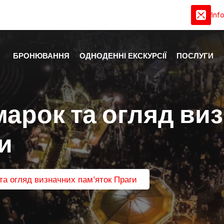
inf
БРОНЮВАННЯ
ОДНОДЕННІ ЕКСКУРСІЇ
ПОСЛУГИ
марок та огляд ви
и
та огляд визначних пам'яток Праги