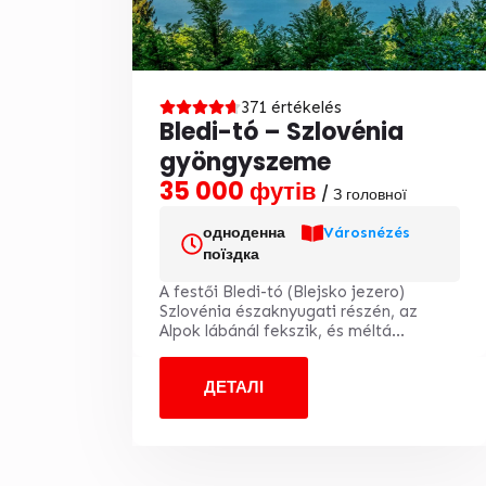
371 értékelés
Bledi-tó – Szlovénia
gyöngyszeme
35 000 футів
/ З головної
одноденна
Városnézés
поїздка
A festői Bledi-tó (Blejsko jezero)
Szlovénia északnyugati részén, az
Alpok lábánál fekszik, és méltá...
ДЕТАЛІ