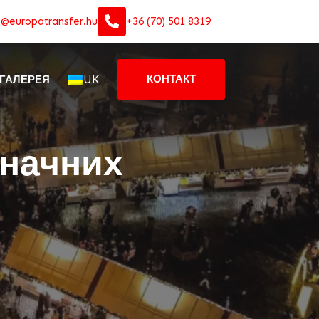
o@europatransfer.hu
+36 (70) 501 8319
UK
КОНТАКТ
ГАЛЕРЕЯ
значних