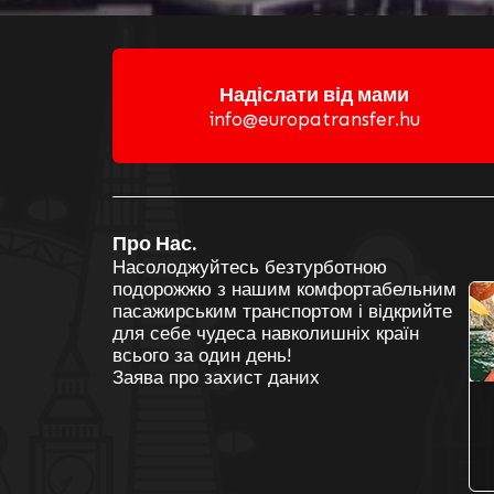
Надіслати від мами
info@europatransfer.hu
Про Нас.
На
М
Насолоджуйтесь безтурботною
подорожжю з нашим комфортабельним
пасажирським транспортом і відкрийте
для себе чудеса навколишніх країн
всього за один день!
Заява про захист даних