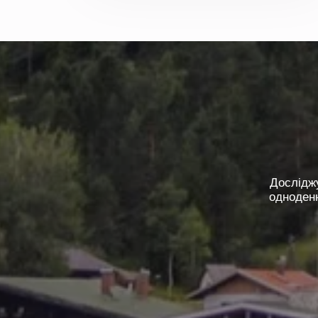
Дослідж
одноденн