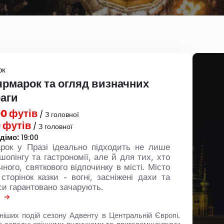
ок
ярмарок та огляд визначних
раги
0 футів
/ З головної
 футів
/ З головної
дімо:
19:00
рок у Празі ідеально підходить не лише
опінгу та гастрономії, але й для тих, хто
ного, святкового відпочинку в місті. Місто
сторінок казки - вогні, засніжені дахи та
си гарантовано зачарують.
вніших подій сезону Адвенту в Центральній Європі.