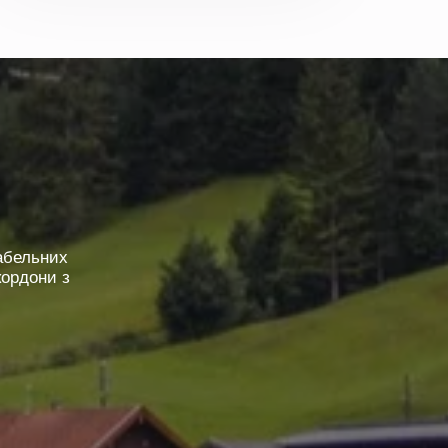
абельних
кордони з