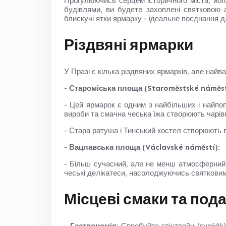
Прогулюючись серцем історичного міста, йо
будівлями, ви будете захоплені святковою 
блискучі ятки ярмарку - ідеальне поєднання д
Різдвяні ярмарки
У Празі є кілька різдвяних ярмарків, але найв
-
Староміська площа (Staroměstské náměst
- Цей ярмарок є одним з найбільших і найпоп
вироби та смачна чеська їжа створюють чарі
- Стара ратуша і Тинський костел створюють
-
Вацлавська площа (Václavské náměstí):
- Більш сучасний, але не менш атмосферний 
чеські делікатеси, насолоджуючись святкови
Місцеві смаки та под