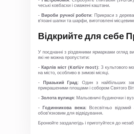
-
Гастрономія:
Спробуйте глінтвейн (svařák), 
чеські ковбаски і смажені каштани.
-
Вироби ручної роботи:
Прикраси з дерева 
в'язані шапки та шарфи, виготовлені місцеви
Відкрийте для себе П
У поєднанні з різдвяними ярмарками огляд ви
які не можна пропустити:
-
Карлів міст (Karlův most):
З культового мо
на місто, особливо в зимові місяці.
-
Празький Град:
Один з найбільших зам
прикрашеними площами і собором Святого Віт
-
Золота вулиця:
Мальовничі будиночки і вузь
-
Годинникова вежа:
Всесвітньо відомий 
обов'язковим для відвідування.
Бронюйте заздалегідь і приготуйтеся до незаб