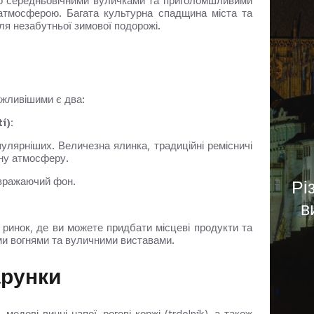
го середньовічними вуличками та приголомшливими
атмосферою. Багата культурна спадщина міста та
ля незабутньої зимової подорожі.
ажливішими є два:
í):
улярніших. Величезна ялинка, традиційні ремісничі
вну атмосферу.
Рі
 вражаючий фон.
в
ринок, де ви можете придбати місцеві продукти та
ми вогнями та вуличними виставами.
арунки