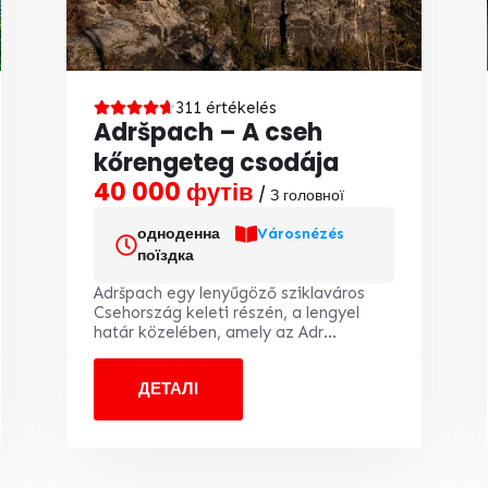
311 értékelés
Adršpach – A cseh
kőrengeteg csodája
40 000 футів
/ З головної
одноденна
Városnézés
поїздка
Adršpach egy lenyűgöző sziklaváros
Csehország keleti részén, a lengyel
határ közelében, amely az Adr...
ДЕТАЛІ