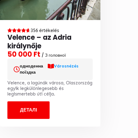
356 értékelés
Velence – az Adria
királynője
50 000 Ft
/ З головної
одноденна
Városnézés
поїздка
Velence, a lagúnák városa, Olaszország
egyik legkülönlegesebb és
legismertebb úti célja.
ДЕТАЛІ