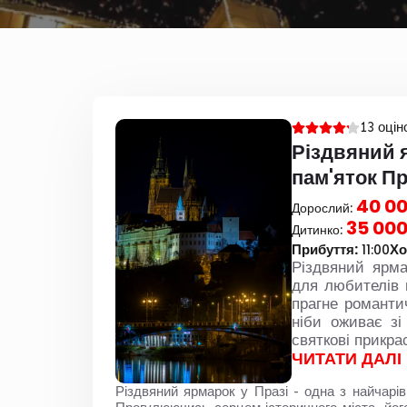
13 оцін
Різдвяний 
пам'яток П
40 00
Дорослий:
35 000
Дитинко:
Прибуття:
Хо
11:00
Різдвяний ярма
для любителів ш
прагне романтич
ніби оживає зі 
святкові прикра
ЧИТАТИ ДАЛІ
Різдвяний ярмарок у Празі - одна з найчарі