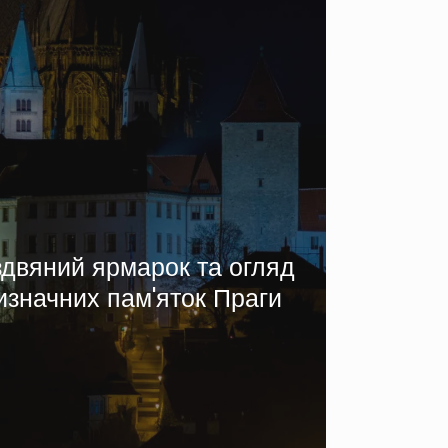
здвяний ярмарок та огляд
изначних пам'яток Праги