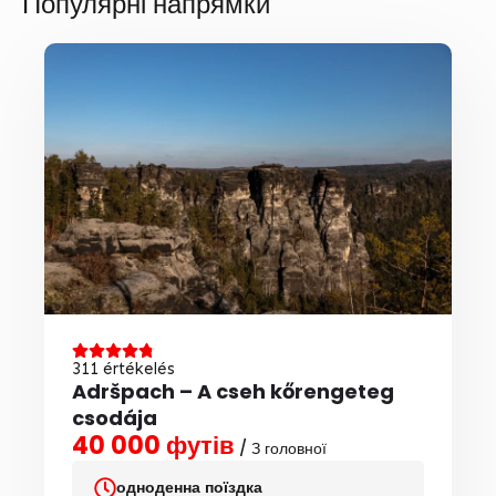
Популярні напрямки
311 értékelés
Adršpach – A cseh kőrengeteg
csodája
40 000 футів
/ З головної
одноденна поїздка