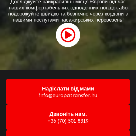
Досліджуйте найкрасивіші місця Європи під час
наших комфортабельних одноденних поїздок або
подорожуйте швидко та безпечно через кордони з
нашими послугами пасажирських перевезень!
Надіслати від мами
info@europatransfer.hu
Дзвоніть нам.
+36 (70) 501 8319