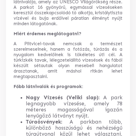
látnivalója, amely az UNESCO Világörökség része.
A parkot 16 gyönyörű, egymással vízeséseken
keresztül összekapcsolódó tó alkotja, kristálytiszta
vízével és buja erdőivel páratlan élményt nyújt
minden látogatónak.
Miért érdemes meglátogatni?
A Plitvicei-tavak nemcsak a természet
szerelmeseinek, hanem a fotózás, túrázás és a
nyugalom kedvelőinek is tökéletes úti cél. A
türkizkék tavak, lélegzetelállító vízesések és fából
készült sétautak olyan mesebeli hangulatot
árasztanak, amit máshol ritkán lehet
megtapasztalni.
Főbb látnivalók és programok:
Nagy Vízesés (Veliki slap):
A park
legnagyobb vízesése, amely 78
méteres magasságával igazán
lenyűgöző látványt nyújt.
Túraösvények:
A parkban több,
különböző hosszúságú és nehézségű
túraútvonal közül lehet választani,