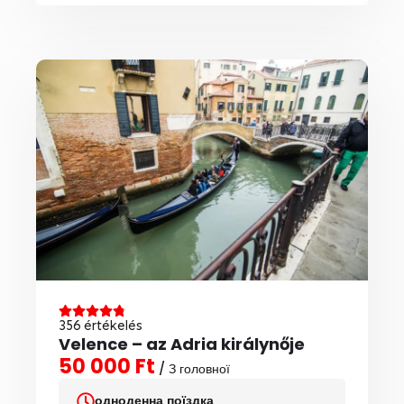
356 értékelés
Velence – az Adria királynője
50 000 Ft
/ З головної
одноденна поїздка