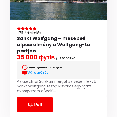
175 értékelés
Sankt Wolfgang – mesebeli
alpesi élmény a Wolfgang-tó
partján
35 000 футів
/ З головної
одноденна поїздка
Városnézés
Az ausztriai Salzkammergut szívében fekvő
Sankt Wolfgang festői kisváros egy igazi
gyöngyszem a Wolf...
ДЕТАЛІ