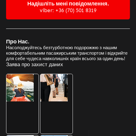
Надішліть мені повідомлення.
viber: +36 (70) 501 8319
Про Нас.
Насолоджуйтесь безтурботною подорожжю з нашим
комфортабельним пасажирським транспортом і відкрийте
для себе чудеса навколишніх країн всього за один день!
Заява про захист даних
Наші Додаткові Маршрути