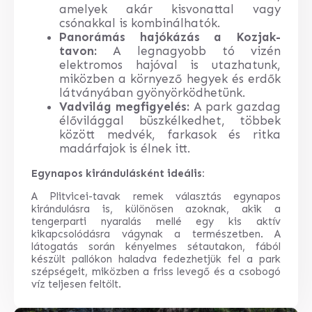
amelyek akár kisvonattal vagy
csónakkal is kombinálhatók.
Panorámás hajókázás a Kozjak-
tavon:
A legnagyobb tó vizén
elektromos hajóval is utazhatunk,
miközben a környező hegyek és erdők
látványában gyönyörködhetünk.
Vadvilág megfigyelés:
A park gazdag
élővilággal büszkélkedhet, többek
között medvék, farkasok és ritka
madárfajok is élnek itt.
Egynapos kirándulásként ideális:
A Plitvicei-tavak remek választás egynapos
kirándulásra is, különösen azoknak, akik a
tengerparti nyaralás mellé egy kis aktív
kikapcsolódásra vágynak a természetben. A
látogatás során kényelmes sétautakon, fából
készült pallókon haladva fedezhetjük fel a park
szépségeit, miközben a friss levegő és a csobogó
víz teljesen feltölt.