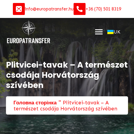
info@europatransfer.hu
+36 (70) 501 8319
UK
Plitvicei-tavak – A természet
csodája Horvátország
szívében
"
Головна сторінка
Plitvicei-tavak – A
természet csodája Horvátország szívében