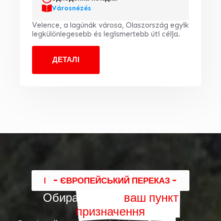
Városnézés
Velence, a lagúnák városa, Olaszország egyik
legkülönlegesebb és legismertebb úti célja.
ДЕТАЛІ
- ЄВРОПЕЙСЬКИЙ ПЕРЕКАЗ -
Обирайте свій
ваш пункт
призначення