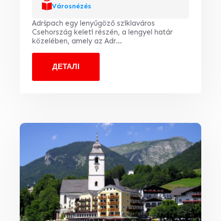
Városnézés
Adršpach egy lenyűgöző sziklaváros
Csehország keleti részén, a lengyel határ
közelében, amely az Adr...
ДЕТАЛІ