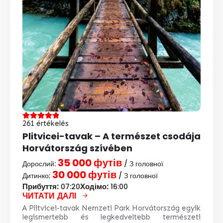
261 értékelés
Plitvicei-tavak – A természet csodája
Horvátország szívében
35 000 футів
Дорослий:
/ З головної
30 000 футів
Дитинко:
/ З головної
Прибуття:
Ходімо:
07:20
16:00
ЧИТАТИ ДАЛІ
A Plitvicei-tavak Nemzeti Park Horvátország egyik
legismertebb és legkedveltebb természeti