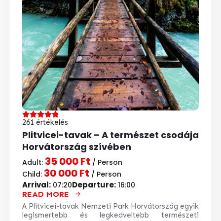
261 értékelés
Plitvicei-tavak – A természet csodája
Horvátország szívében
35 000 Ft
Adult:
/ Person
30 000 Ft
Child:
/ Person
Arrival:
Departure:
07:20
16:00
READ MORE
A Plitvicei-tavak Nemzeti Park Horvátország egyik
legismertebb és legkedveltebb természeti