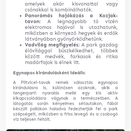
amelyek akár kisvonattal vagy
csónakkal is kombinálhatók.
Panorámás hajókázás a Kozjak-
tavon:
A legnagyobb tó vizén
elektromos hajóval is utazhatunk,
miközben a környező hegyek és erdők
látványában gyönyörködhetünk.
Vadvilág megfigyelés:
A park gazdag
élővilággal büszkélkedhet, többek
között medvék, farkasok és ritka
madárfajok is élnek itt.
Egynapos kirándulásként ideális:
A Plitvicei-tavak remek választás egynapos
kirándulásra is, különösen azoknak, akik a
tengerparti nyaralás mellé egy kis aktív
kikapcsolódásra vágynak a természetben. A
látogatás során kényelmes sétautakon, fából
készült pallókon haladva fedezhetjük fel a park
szépségeit, miközben a friss levegő és a csobogó
víz teljesen feltölt.