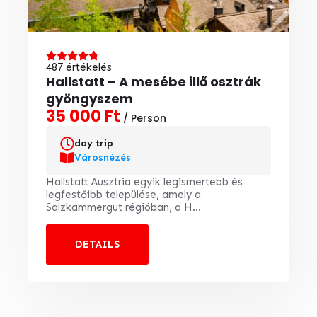
487 értékelés
Hallstatt – A mesébe illő osztrák
gyöngyszem
35 000 Ft
/ Person
day trip
Városnézés
Hallstatt Ausztria egyik legismertebb és
legfestőibb települése, amely a
Salzkammergut régióban, a H...
DETAILS