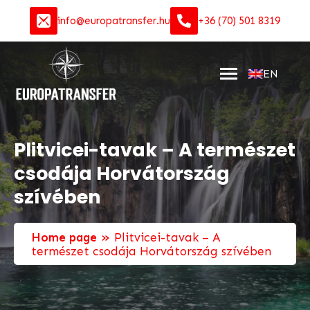
info@europatransfer.hu
+36 (70) 501 8319
EN
Plitvicei-tavak – A természet
csodája Horvátország
szívében
»
Home page
Plitvicei-tavak – A
természet csodája Horvátország szívében