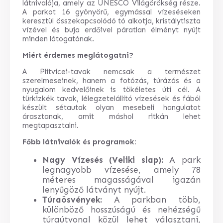
látnivalója, amely az UNESCO Világörökség része.
A parkot 16 gyönyörű, egymással vízeséseken
keresztül összekapcsolódó tó alkotja, kristálytiszta
vízével és buja erdőivel páratlan élményt nyújt
minden látogatónak.
Miért érdemes meglátogatni?
A Plitvicei-tavak nemcsak a természet
szerelmeseinek, hanem a fotózás, túrázás és a
nyugalom kedvelőinek is tökéletes úti cél. A
türkizkék tavak, lélegzetelállító vízesések és fából
készült sétautak olyan mesebeli hangulatot
árasztanak, amit máshol ritkán lehet
megtapasztalni.
Főbb látnivalók és programok:
Nagy Vízesés (Veliki slap):
A park
legnagyobb vízesése, amely 78
méteres magasságával igazán
lenyűgöző látványt nyújt.
Túraösvények:
A parkban több,
különböző hosszúságú és nehézségű
túraútvonal közül lehet választani,