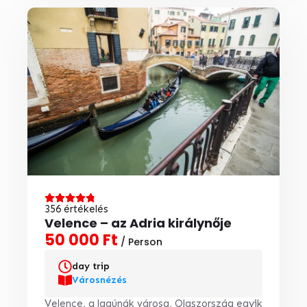
356 értékelés
Velence – az Adria királynője
50 000 Ft
/ Person
day trip
Városnézés
Velence, a lagúnák városa, Olaszország egyik