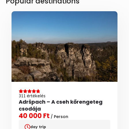
Popular destinations
311 értékelés
Adršpach – A cseh kőrengeteg
csodája
40 000 Ft
/ Person
day trip