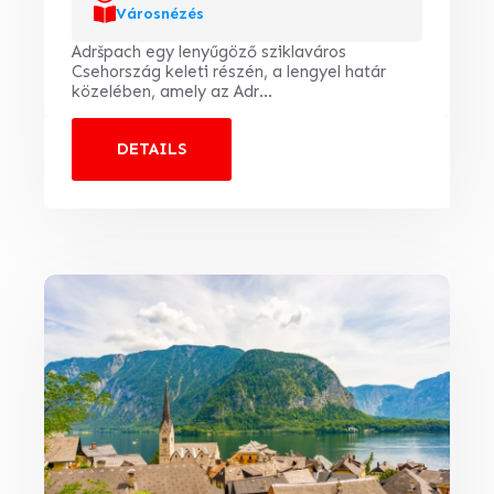
Városnézés
Adršpach egy lenyűgöző sziklaváros
Csehország keleti részén, a lengyel határ
közelében, amely az Adr...
DETAILS