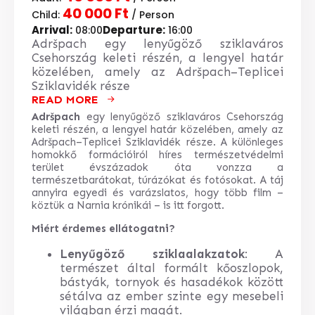
40 000 Ft
Child:
/ Person
Arrival:
Departure:
08:00
16:00
Adršpach egy lenyűgöző sziklaváros
Csehország keleti részén, a lengyel határ
közelében, amely az Adršpach–Teplicei
Sziklavidék része
READ MORE
Adršpach
egy lenyűgöző sziklaváros Csehország
keleti részén, a lengyel határ közelében, amely az
Adršpach–Teplicei Sziklavidék része. A különleges
homokkő formációiról híres természetvédelmi
terület évszázadok óta vonzza a
természetbarátokat, túrázókat és fotósokat. A táj
annyira egyedi és varázslatos, hogy több film –
köztük a
Narnia krónikái
– is itt forgott.
Miért érdemes ellátogatni?
Lenyűgöző sziklaalakzatok
: A
természet által formált kőoszlopok,
bástyák, tornyok és hasadékok között
sétálva az ember szinte egy mesebeli
világban érzi magát.