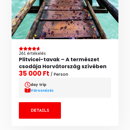
261 értékelés
Plitvicei-tavak – A természet
csodája Horvátország szívében
35 000 Ft
/ Person
day trip
Városnézés
DETAILS