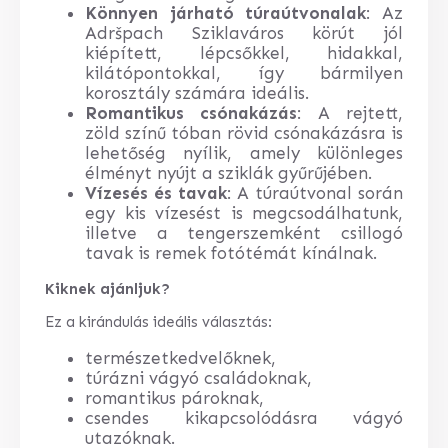
Könnyen járható túraútvonalak
: Az
Adršpach Sziklaváros körút jól
kiépített, lépcsőkkel, hidakkal,
kilátópontokkal, így bármilyen
korosztály számára ideális.
Romantikus csónakázás
: A rejtett,
zöld színű tóban rövid csónakázásra is
lehetőség nyílik, amely különleges
élményt nyújt a sziklák gyűrűjében.
Vízesés és tavak
: A túraútvonal során
egy kis vízesést is megcsodálhatunk,
illetve a tengerszemként csillogó
tavak is remek fotótémát kínálnak.
Kiknek ajánljuk?
Ez a kirándulás ideális választás:
természetkedvelőknek,
túrázni vágyó családoknak,
romantikus pároknak,
csendes kikapcsolódásra vágyó
utazóknak.