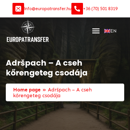
info@europatransfer.hu
+36 (70) 501 8319
EN
Adršpach – A cseh
kőrengeteg csodája
»
Home page
Adršpach – A cseh
kőrengeteg csodája