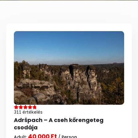
311 értékelés
Adršpach – A cseh kőrengeteg
csodája
40 000 Ft
Adult:
/ Person