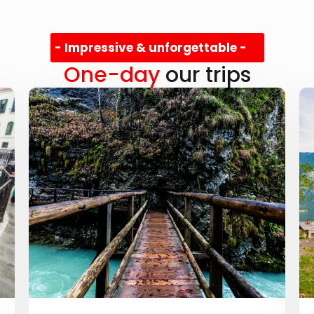
- Impressive & unforgettable -
One-day
our trips