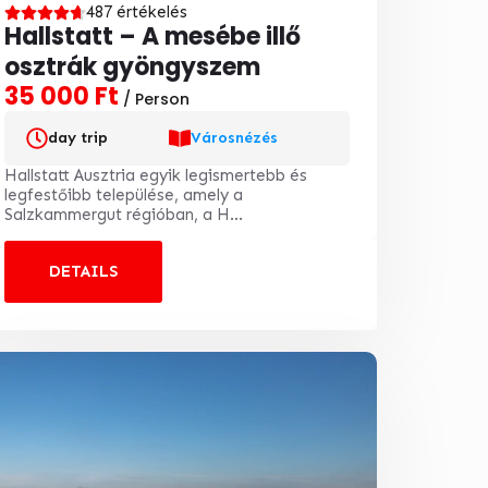
487 értékelés
Hallstatt – A mesébe illő
osztrák gyöngyszem
35 000 Ft
/ Person
day trip
Városnézés
Hallstatt Ausztria egyik legismertebb és
legfestőibb települése, amely a
Salzkammergut régióban, a H...
DETAILS