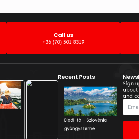
Call us
+36 (70) 501 8319
r Optional Routes
Recent Posts
Newsl
Sign u
about 
and co
Adršpach – A cseh
Bledi-tó – Szlovénia
Sankt Wolfgang –
kőrengeteg csodája
gyöngyszeme
mesebeli alpesi élmény
a Wolfgang-tó partján