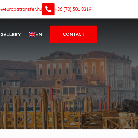
o@europatransfer.hu
+36 (70) 501 8319
EN
CONTACT
GALLERY