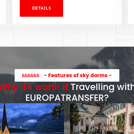
DETAILS
- Features of sky dorms -
Why it's worth it
Travelling wit
EUROPATRANSFER?