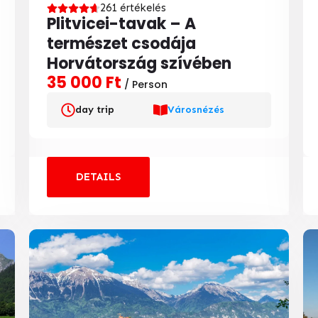
261 értékelés
Plitvicei-tavak – A
természet csodája
Horvátország szívében
35 000 Ft
/ Person
day trip
Városnézés
DETAILS