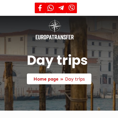
Day trips
»
Home page
Day trips