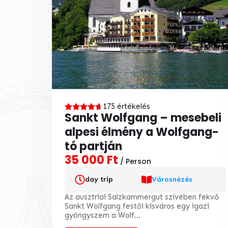
175 értékelés
Sankt Wolfgang – mesebeli
alpesi élmény a Wolfgang-
tó partján
35 000 Ft
/ Person
day trip
Városnézés
Az ausztriai Salzkammergut szívében fekvő
Sankt Wolfgang festői kisváros egy igazi
gyöngyszem a Wolf...