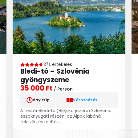
371 értékelés
Bledi-tó – Szlovénia
gyöngyszeme
35 000 Ft
/ Person
day trip
Városnézés
A festői Bledi-tó (Blejsko jezero) Szlovénia
északnyugati részén, az Alpok lábánál
fekszik, és méltá...