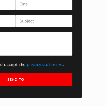
nd accept the
privacy statement
.
SEND TO