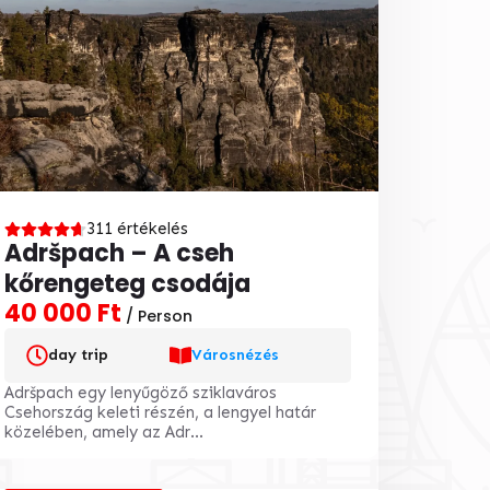
311 értékelés
Adršpach – A cseh
kőrengeteg csodája
40 000 Ft
/ Person
day trip
Városnézés
Adršpach egy lenyűgöző sziklaváros
Csehország keleti részén, a lengyel határ
közelében, amely az Adr...