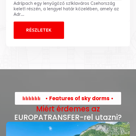
Adršpach egy lenyűgöző sziklaváros Csehország
keleti részén, a lengyel határ közelében, amely az
Adr...
RÉSZLETEK
• Features of sky dorms •
Miért érdemes az
EUROPATRANSFER-rel utazni?