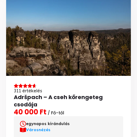
311 értékelés
Adršpach – A cseh kőrengeteg
csodája
40 000 Ft
/ Fő-től
egynapos kirándulás
Városnézés