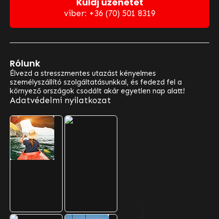
Küldj üzenetet
viber: +36 (70) 501 8319
Rólunk
Élvezd a stresszmentes utazást kényelmes
személyszállító szolgáltatásunkkal, és fedezd fel a
környező országok csodáit akár egyetlen nap alatt!
Adatvédelmi nyilatkozat
Választható Útjaink