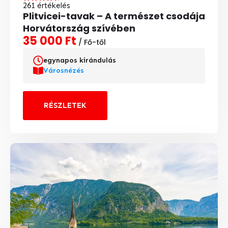
261 értékelés
Plitvicei-tavak – A természet csodája
Horvátország szívében
35 000 Ft
/ Fő-től
egynapos kirándulás
Városnézés
RÉSZLETEK