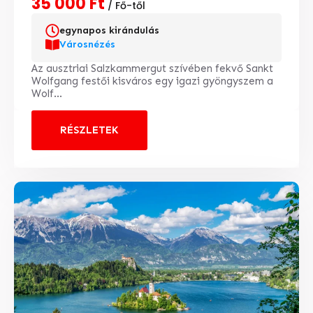
35 000 Ft
/ Fő-től
egynapos kirándulás
Városnézés
Az ausztriai Salzkammergut szívében fekvő Sankt
Wolfgang festői kisváros egy igazi gyöngyszem a
Wolf...
RÉSZLETEK