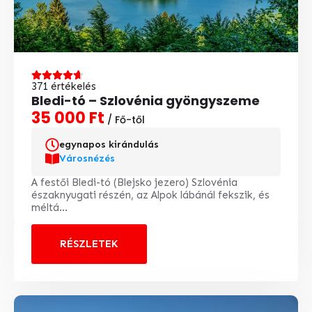
371 értékelés
Bledi-tó – Szlovénia gyöngyszeme
35 000 Ft
/ Fő-től
egynapos kirándulás
Városnézés
A festői Bledi-tó (Blejsko jezero) Szlovénia
északnyugati részén, az Alpok lábánál fekszik, és
méltá...
RÉSZLETEK