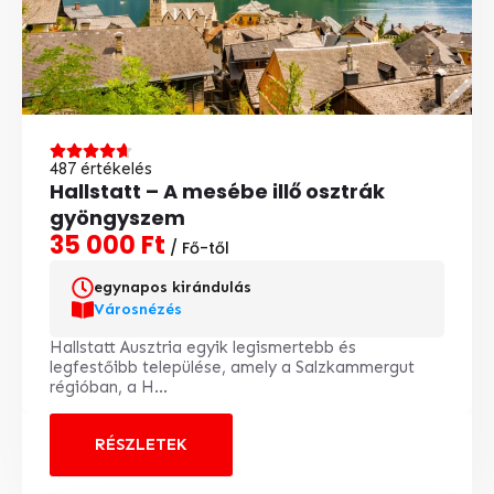
487 értékelés
Hallstatt – A mesébe illő osztrák
gyöngyszem
35 000 Ft
/ Fő-től
egynapos kirándulás
Városnézés
Hallstatt Ausztria egyik legismertebb és
legfestőibb települése, amely a Salzkammergut
régióban, a H...
RÉSZLETEK