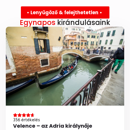
• Lenyűgöző & felejthetetlen •
Egynapos
kirándulásaink
356 értékelés
Velence – az Adria királynője