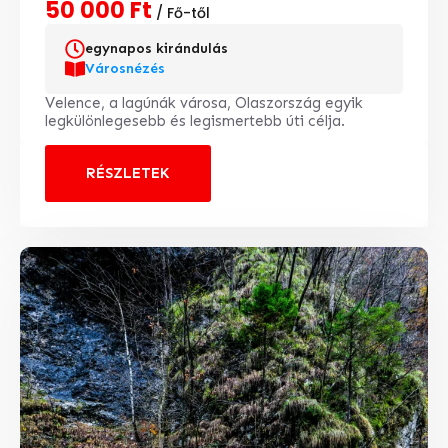
50 000 Ft
/ Fő-től
egynapos kirándulás
Városnézés
Velence, a lagúnák városa, Olaszország egyik
legkülönlegesebb és legismertebb úti célja.
RÉSZLETEK