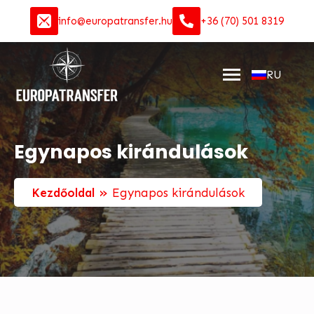
info@europatransfer.hu
+36 (70) 501 8319
RU
Egynapos kirándulások
»
Kezdőoldal
Egynapos kirándulások