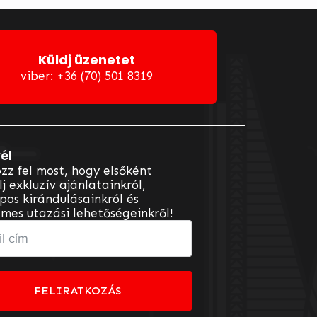
Küldj üzenetet
viber: +36 (70) 501 8319
él
zz fel most, hogy elsőként
lj exkluzív ajánlatainkról,
os kirándulásainkról és
mes utazási lehetőségeinkről!
FELIRATKOZÁS