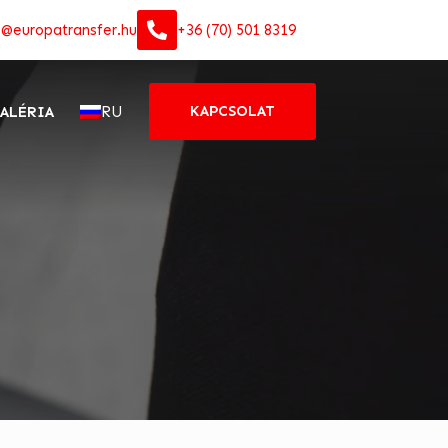
o@europatransfer.hu
+36 (70) 501 8319
RU
KAPCSOLAT
ALÉRIA