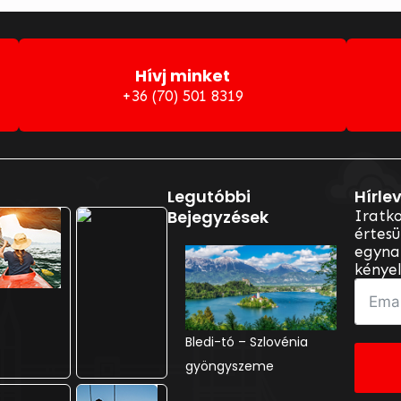
Hívj minket
+36 (70) 501 8319
lasztható Útjaink
Legutóbbi
Hírlev
Bejegyzések
Iratko
értesü
egynap
kényel
Adršpach – A cseh
Bledi-tó – Szlovénia
Sankt Wolfgang –
kőrengeteg csodája
gyöngyszeme
mesebeli alpesi élmény
a Wolfgang-tó partján