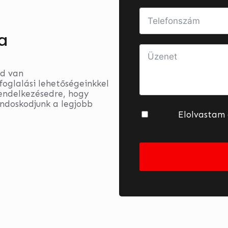
a
ed van
foglalási lehetőségeinkkel
rendelkezésedre, hogy
ndoskodjunk a legjobb
Elolvastam