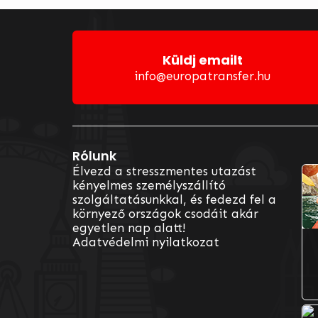
Küldj emailt
info@europatransfer.hu
Rólunk
Vá
Élvezd a stresszmentes utazást
kényelmes személyszállító
szolgáltatásunkkal, és fedezd fel a
környező országok csodáit akár
egyetlen nap alatt!
Adatvédelmi nyilatkozat