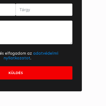
 és elfogadom az
adatvédelmi
nyilatkozatot
.
KÜLDÉS