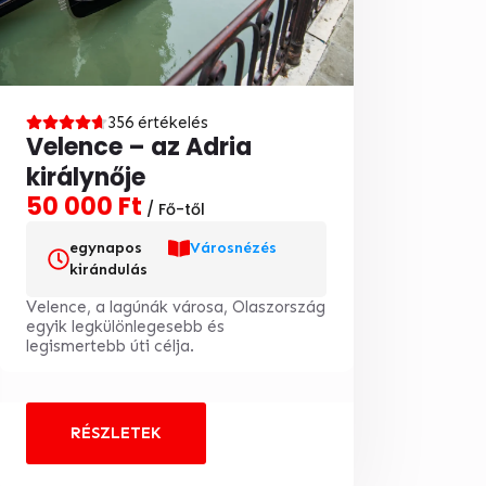
356 értékelés
Velence – az Adria
királynője
50 000 Ft
/ Fő-től
egynapos
Városnézés
kirándulás
Velence, a lagúnák városa, Olaszország
egyik legkülönlegesebb és
legismertebb úti célja.
RÉSZLETEK