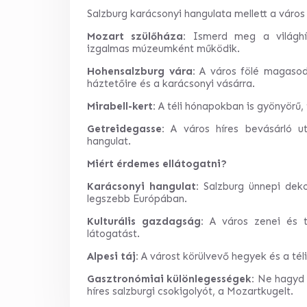
Salzburg karácsonyi hangulata mellett a város k
Mozart szülőháza:
Ismerd meg a világhír
izgalmas múzeumként működik.
Hohensalzburg vára:
A város fölé magasodó
háztetőire és a karácsonyi vásárra.
Mirabell-kert:
A téli hónapokban is gyönyörű, 
Getreidegasse:
A város híres bevásárló ut
hangulat.
Miért érdemes ellátogatni?
Karácsonyi hangulat:
Salzburg ünnepi deko
legszebb Európában.
Kulturális gazdagság:
A város zenei és t
látogatást.
Alpesi táj:
A várost körülvevő hegyek és a téli
Gasztronómiai különlegességek:
Ne hagyd ki
híres salzburgi csokigolyót, a Mozartkugelt.