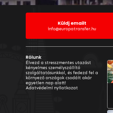
Küldj emailt
info@europatransfer.hu
Rólunk
Vá
Élvezd a stresszmentes utazást
kényelmes személyszállító
szolgáltatásunkkal, és fedezd fel a
környező országok csodáit akár
egyetlen nap alatt!
Adatvédelmi nyilatkozat