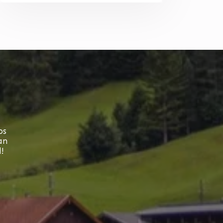
os
an
!