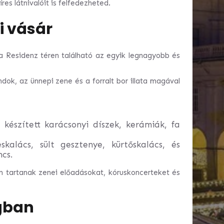
es látnivalóit is felfedezheted.
i vásár
a Residenz téren található az egyik legnagyobb és
ndok, az ünnepi zene és a forralt bor illata magával
készített karácsonyi díszek, kerámiák, fa
alács, sült gesztenye, kürtőskalács, és
ncs.
 tartanak zenei előadásokat, kóruskoncerteket és
gban