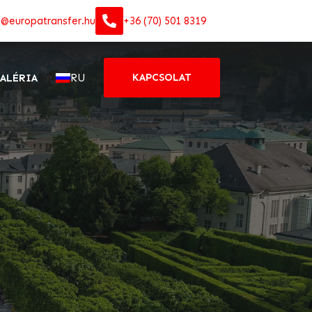
o@europatransfer.hu
+36 (70) 501 8319
RU
KAPCSOLAT
ALÉRIA