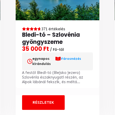
371 értékelés
Bledi-tó – Szlovénia
gyöngyszeme
35 000 Ft
/ Fő-től
egynapos
Városnézés
kirándulás
A festői Bledi-tó (Blejsko jezero)
Szlovénia északnyugati részén, az
Alpok lábánál fekszik, és méltá...
RÉSZLETEK