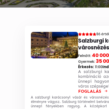
86 érté
Salzburgi 
városnézé
40 000
Felnőtt:
35 00
Gyermek:
Érkezés:
Ind
11:00
A salzburgi ka
kombináció azo
ünnepi hagyom
város szépségei
FOGLALÁS
A salzburgi karácsonyi vásár és városnézés
élményre vágysz. Salzburg történelmi belvár
ünnepi fényekben ragyog. A középkori