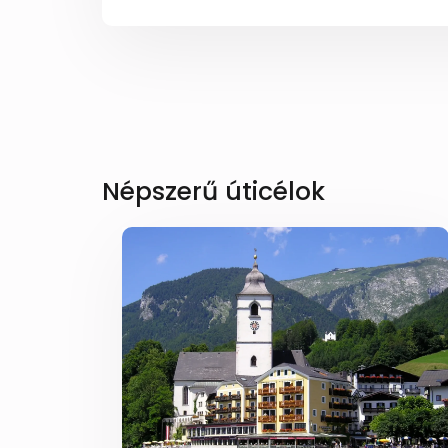
Népszerű úticélok