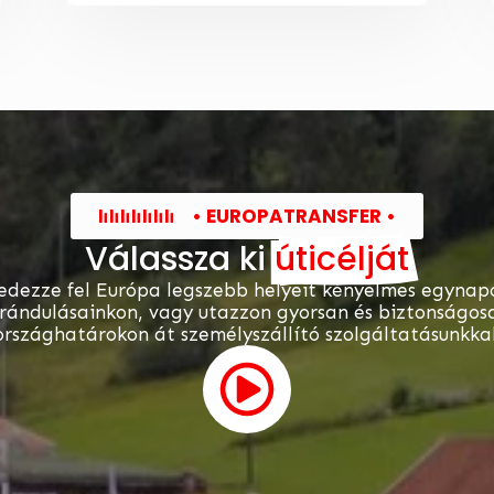
• EUROPATRANSFER •
Válassza ki
úticélját
edezze fel Európa legszebb helyeit kényelmes egynap
irándulásainkon, vagy utazzon gyorsan és biztonságos
országhatárokon át személyszállító szolgáltatásunkkal