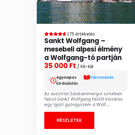
175 értékelés
Sankt Wolfgang –
mesebeli alpesi élmény
a Wolfgang-tó partján
35 000 Ft
/ Fő-től
egynapos
Városnézés
kirándulás
Az ausztriai Salzkammergut szívében
fekvő Sankt Wolfgang festői kisváros
egy igazi gyöngyszem a Wolf...
RÉSZLETEK