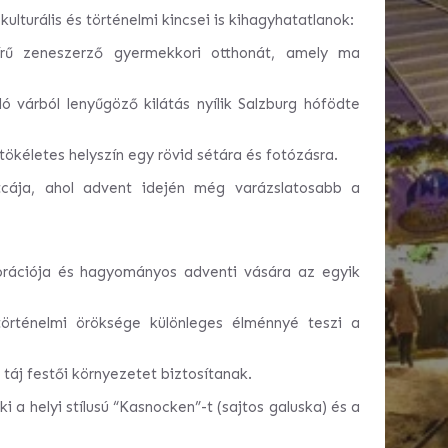
ulturális és történelmi kincsei is kihagyhatatlanok:
ű zeneszerző gyermekkori otthonát, amely ma
 várból lenyűgöző kilátás nyílik Salzburg hófödte
tökéletes helyszín egy rövid sétára és fotózásra.
cája, ahol advent idején még varázslatosabb a
rációja és hagyományos adventi vására az egyik
örténelmi öröksége különleges élménnyé teszi a
 táj festői környezetet biztosítanak.
 a helyi stílusú “Kasnocken”-t (sajtos galuska) és a