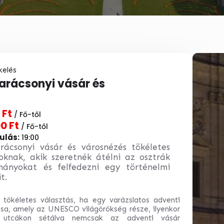
kelés
karácsonyi vásár és
s
 Ft
/ Fő-től
0 Ft
/ Fő-től
ulás:
19:00
rácsonyi vásár és városnézés tökéletes
knak, akik szeretnék átélni az osztrák
ányokat és felfedezni egy történelmi
t.
 tökéletes választás, ha egy varázslatos adventi
osa, amely az UNESCO világörökség része, ilyenkor
 utcákon sétálva nemcsak az adventi vásár