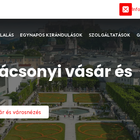
inf
LALÁS
EGYNAPOS KIRÁNDULÁSOK
SZOLGÁLTATÁSOK
G
ácsonyi vásár és
ár és városnézés