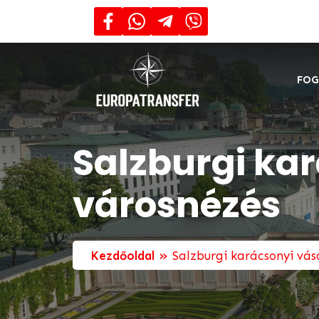
FOG
Salzburgi kar
városnézés
»
Kezdőoldal
Salzburgi karácsonyi vás