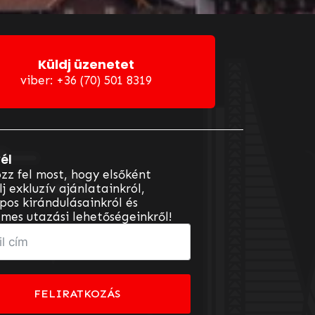
Küldj üzenetet
viber: +36 (70) 501 8319
él
zz fel most, hogy elsőként
lj exkluzív ajánlatainkról,
os kirándulásainkról és
mes utazási lehetőségeinkről!
FELIRATKOZÁS