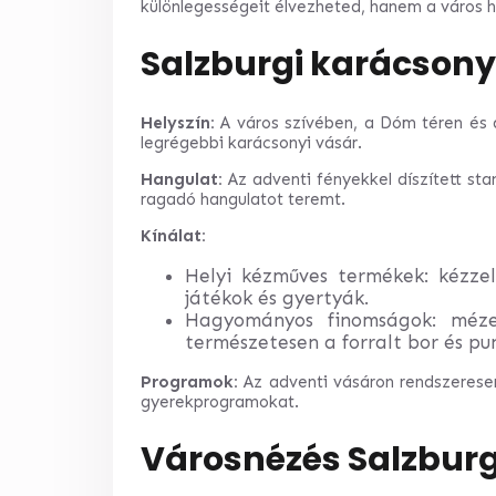
különlegességeit élvezheted, hanem a város hír
Salzburgi karácsony
Helyszín:
A város szívében, a Dóm téren és 
legrégebbi karácsonyi vásár.
Hangulat:
Az adventi fényekkel díszített sta
ragadó hangulatot teremt.
Kínálat:
Helyi kézműves termékek: kézzel 
játékok és gyertyák.
Hagyományos finomságok: mézesk
természetesen a forralt bor és pu
Programok:
Az adventi vásáron rendszeresen
gyerekprogramokat.
Városnézés Salzbur