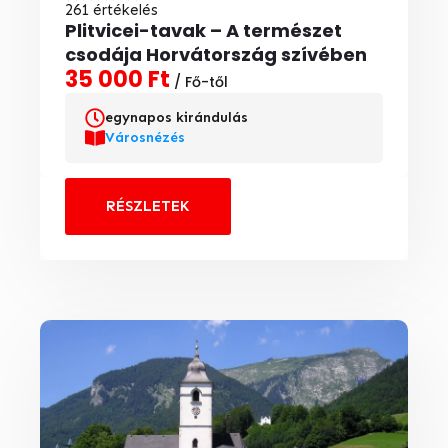
261 értékelés
Plitvicei-tavak – A természet
csodája Horvátország szívében
35 000 Ft
/ Fő-től
egynapos kirándulás
Városnézés
RÉSZLETEK