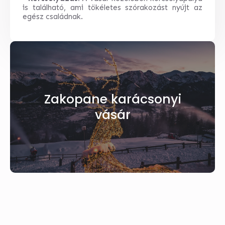
is található, ami tökéletes szórakozást nyújt az
egész családnak.
Zakopane karácsonyi
vásár