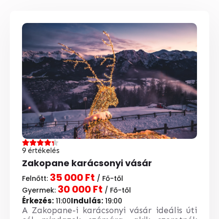
9 értékelés
Zakopane karácsonyi vásár
35 000 Ft
Felnőtt:
/ Fő-től
30 000 Ft
Gyermek:
/ Fő-től
Érkezés:
Indulás:
11:00
19:00
A Zakopane-i karácsonyi vásár ideális úti