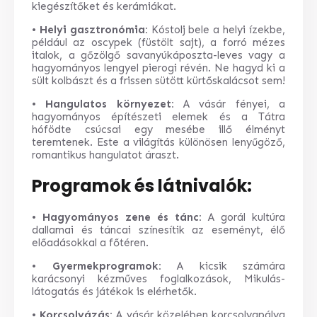
kiegészítőket és kerámiákat.
•
Helyi gasztronómia:
Kóstolj bele a helyi ízekbe,
például az oscypek (füstölt sajt), a forró mézes
italok, a gőzölgő savanyúkáposzta-leves vagy a
hagyományos lengyel pierogi révén. Ne hagyd ki a
sült kolbászt és a frissen sütött kürtőskalácsot sem!
•
Hangulatos környezet:
A vásár fényei, a
hagyományos építészeti elemek és a Tátra
hófödte csúcsai egy mesébe illő élményt
teremtenek. Este a világítás különösen lenyűgöző,
romantikus hangulatot áraszt.
Programok és látnivalók:
•
Hagyományos zene és tánc:
A gorál kultúra
dallamai és táncai színesítik az eseményt, élő
előadásokkal a főtéren.
•
Gyermekprogramok:
A kicsik számára
karácsonyi kézműves foglalkozások, Mikulás-
látogatás és játékok is elérhetők.
•
Korcsolyázás:
A vásár közelében korcsolyapálya