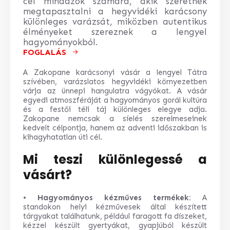
cél mindazok számára, akik szeretnék
megtapasztalni a hegyvidéki karácsony
különleges varázsát, miközben autentikus
élményeket szereznek a lengyel
hagyományokból.
FOGLALÁS
A Zakopane karácsonyi vásár a lengyel Tátra
szívében, varázslatos hegyvidéki környezetben
várja az ünnepi hangulatra vágyókat. A vásár
egyedi atmoszféráját a hagyományos gorál kultúra
és a festői téli táj különleges elegye adja.
Zakopane nemcsak a síelés szerelmeseinek
kedvelt célpontja, hanem az adventi időszakban is
kihagyhatatlan úti cél.
Mi teszi különlegessé a
vásárt?
•
Hagyományos kézműves termékek:
A
standokon helyi kézművesek által készített
tárgyakat találhatunk, például faragott fa díszeket,
kézzel készült gyertyákat, gyapjúból készült