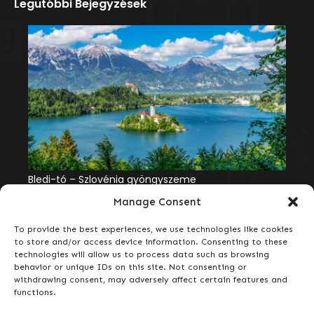
Legutóbbi Bejegyzések
Adršpach – A cseh kőrengeteg csodája
Bledi-tó – Szlovénia gyöngyszeme
Sankt Wolfgang – mesebeli alpesi élmény a
Wolfgang-tó partján
Manage Consent
Hírlevél
To provide the best experiences, we use technologies like cookies
Iratkozz fel most, hogy elsőként értesülj exkluzív
to store and/or access device information. Consenting to these
ajánlatainkról, egynapos kirándulásainkról és kényelmes
technologies will allow us to process data such as browsing
utazási lehetőségeinkről!
behavior or unique IDs on this site. Not consenting or
withdrawing consent, may adversely affect certain features and
functions.