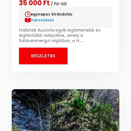
35 000 Ft
/ Fő-től
egynapos kirándulás
Városnézés
Hallstatt Ausztria egyik legismertebb és
legfestőibb települése, amely a
Salzkammergut régióban, a H...
RÉSZLETEK