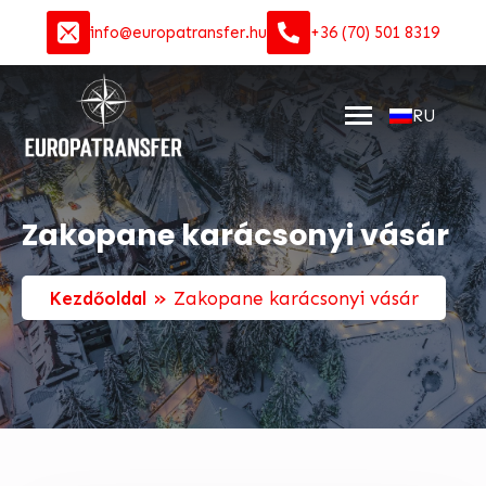
info@europatransfer.hu
+36 (70) 501 8319
RU
Zakopane karácsonyi vásár
»
Kezdőoldal
Zakopane karácsonyi vásár