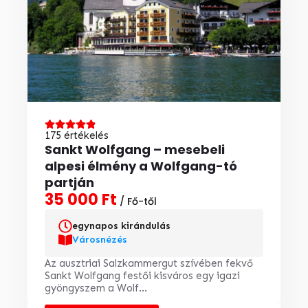
175 értékelés
Sankt Wolfgang – mesebeli
alpesi élmény a Wolfgang-tó
partján
35 000 Ft
/ Fő-től
egynapos kirándulás
Városnézés
Az ausztriai Salzkammergut szívében fekvő
Sankt Wolfgang festői kisváros egy igazi
gyöngyszem a Wolf...