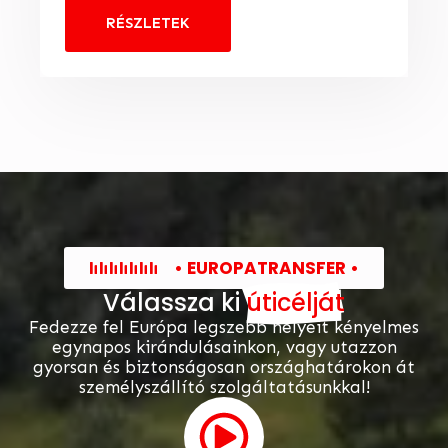
RÉSZLETEK
• EUROPATRANSFER •
Válassza ki
úticélját
Fedezze fel Európa legszebb helyeit kényelmes
egynapos kirándulásainkon, vagy utazzon
gyorsan és biztonságosan országhatárokon át
személyszállító szolgáltatásunkkal!