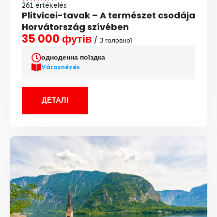
261 értékelés
Plitvicei-tavak – A természet csodája
Horvátország szívében
35 000 футів
/ З головної
одноденна поїздка
Városnézés
ДЕТАЛІ