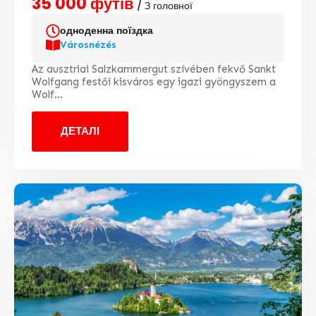
35 000 футів
/ З головної
одноденна поїздка
Városnézés
Az ausztriai Salzkammergut szívében fekvő Sankt
Wolfgang festői kisváros egy igazi gyöngyszem a
Wolf...
ДЕТАЛІ