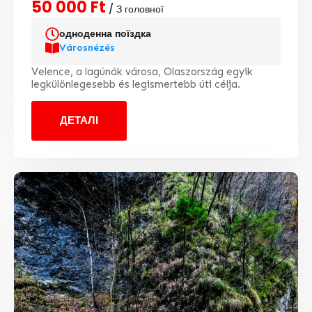
50 000 Ft
/ З головної
одноденна поїздка
Városnézés
Velence, a lagúnák városa, Olaszország egyik
legkülönlegesebb és legismertebb úti célja.
ДЕТАЛІ