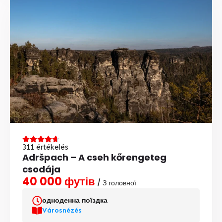
311 értékelés
Adršpach – A cseh kőrengeteg
csodája
40 000 футів
/ З головної
одноденна поїздка
Városnézés