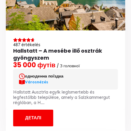
487 értékelés
Hallstatt – A mesébe illő osztrák
gyöngyszem
35 000 футів
/ З головної
одноденна поїздка
Városnézés
Hallstatt Ausztria egyik legismertebb és
legfestőibb települése, amely a Salzkammergut
régióban, a H...
ДЕТАЛІ